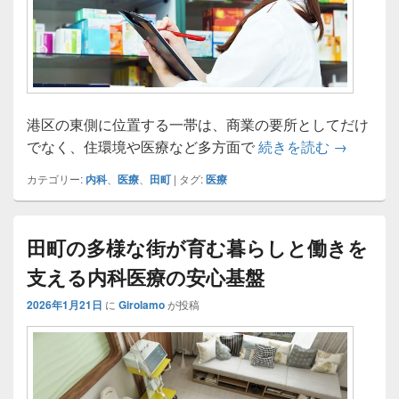
港区の東側に位置する一帯は、商業の要所としてだけ
田町で支
でなく、住環境や医療など多方面で
続きを読む
→
カテゴリー:
内科
、
医療
、
田町
|
タグ:
医療
田町の多様な街が育む暮らしと働きを
支える内科医療の安心基盤
2026年1月21日
に
Girolamo
が投稿