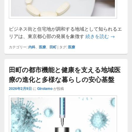
ビジネス街と住宅地が調和する地域として知られるエ
田町で進
リアは、東京都心部の発展を象徴す
続きを読む
→
カテゴリー:
内科
、
医療
、
田町
|
タグ:
医療
田町の都市機能と健康を支える地域医
療の進化と多様な暮らしの安心基盤
2026年2月9日
に
Girolamo
が投稿