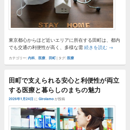
東京都心からほど近いエリアに所在する田町は、都内
田町にお
でも交通の利便性が高く、多様な需
続きを読む
→
カテゴリー:
内科
、
医療
、
田町
|
タグ:
医療
田町で支えられる安心と利便性が両立
する医療と暮らしのまちの魅力
2026年1月24日
に
Girolamo
が投稿