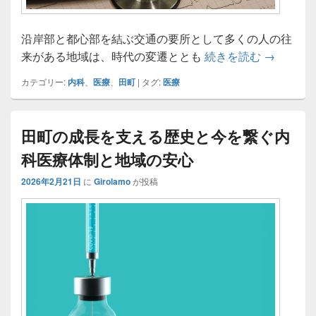
沿岸部と都心部を結ぶ交通の要所として多くの人の往
田町の都
来がある地域は、時代の変遷ととも
続きを読む
→
カテゴリー:
内科
、
医療
、
田町
|
タグ:
医療
田町の成長を支える歴史と今を繋ぐ内
科医療体制と地域の安心
2026年2月21日
に
Girolamo
が投稿