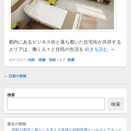
都内にあるビジネス街と落ち着いた住宅街が共存する
田町の多
エリアは、働く人々と住民の生活を
続きを読む
→
カテゴリー:
内科
、
医療
、
田町
|
タグ:
医療
投
←
以前の投稿
稿
ナ
メ
ビ
検索
イ
ゲ
ン
検索
ー
サ
イ
シ
ド
ョ
バ
最近の投稿
ン
ー
田町の都市と暮らしを支える多様な内科医療とヘルスケアネット