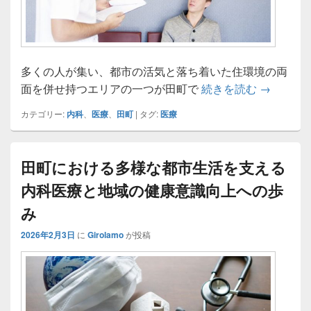
多くの人が集い、都市の活気と落ち着いた住環境の両
田町の多
面を併せ持つエリアの一つが田町で
続きを読む
→
カテゴリー:
内科
、
医療
、
田町
|
タグ:
医療
田町における多様な都市生活を支える
内科医療と地域の健康意識向上への歩
み
2026年2月3日
に
Girolamo
が投稿